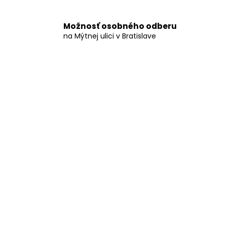
á
j
Možnosť osobného odberu
s
na Mýtnej ulici v Bratislave
ť
?
HĽADAŤ
O
d
p
o
r
ú