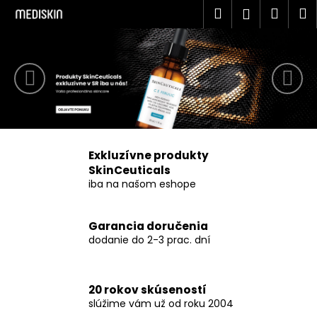
K
Prejsť
Hľadať
Náku
M
Prihlásen
na
o
obsah
Predchádzajúce
Nas
Späť
Späť
košík
š
í
Č
k
o
p
o
t
Exkluzívne produkty
r
SkinCeuticals
e
iba na našom eshope
b
u
Garancia doručenia
j
dodanie do 2-3 prac. dní
e
t
20 rokov skúseností
e
slúžime vám už od roku 2004
n