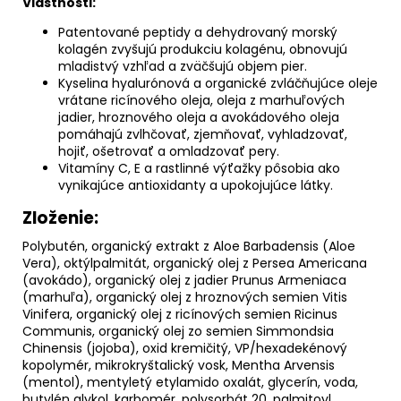
Vlastnosti:
Patentované peptidy a dehydrovaný morský
kolagén zvyšujú produkciu kolagénu, obnovujú
mladistvý vzhľad a zväčšujú objem pier.
Kyselina hyalurónová a organické zvláčňujúce oleje
vrátane ricínového oleja, oleja z marhuľových
jadier, hroznového oleja a avokádového oleja
pomáhajú zvlhčovať, zjemňovať, vyhladzovať,
hojiť, ošetrovať a omladzovať pery.
Vitamíny C, E a rastlinné výťažky pôsobia ako
vynikajúce antioxidanty a upokojujúce látky.
Zloženie:
Polybutén, organický extrakt z Aloe Barbadensis (Aloe
Vera), oktýlpalmitát, organický olej z Persea Americana
(avokádo), organický olej z jadier Prunus Armeniaca
(marhuľa), organický olej z hroznových semien Vitis
Vinifera, organický olej z ricínových semien Ricinus
Communis, organický olej zo semien Simmondsia
Chinensis (jojoba), oxid kremičitý, VP/hexadekénový
kopolymér, mikrokryštalický vosk, Mentha Arvensis
(mentol), mentyletý etylamido oxalát, glycerín, voda,
butylén glykol, karbomér, polysorbát 20, palmitoyl