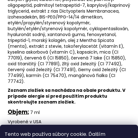
oligopeptid, palmitoyl tetrapeptid-7, kaprylový/kaprinový
triglycerid, extrakt z rias Dictyopteris Membranacea,
izohexadekán, BIS-PEG/PPG-14/14 dimetikon,
etylén/propylén/styrenový kopolymér,
butylén/etylén/styrenový kopolymér, cyklopentasiloxán,
hyaluronát sodný, xantanová guma, fenoxyetanol,
tripeptid-1, morský kolagén, olej z Mentha Spicata
(menta), extrakt z stevie, tokoferylacetát (vitamín E),
kyselina askorbová (vitamín C), kapsaicín, mica (CI
77019), červená 6 (CI 15850), červená 7 lake (CI 15850),
oxid titaničitý (CI 77891), žltý oxid železitý (CI 77492),
červený oxid železitý (CI 77491), čierny oxid železitý (CI
77499), karmín (CI 75470), mangánová fialka (CI
77742).
Zoznam zložiek sa nachádza na obale produktu. V
prípade alergie si pred použitím produktu
skontrolujte zoznam zložiek.
Objem:
7 ml
Vyrobené v USA
Ako aplikovať produkt:
Aplikujte podľa potreby
Tento web používa súbory cookie. Ďalším