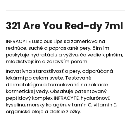
á
j
s
321 Are You Red-dy 7ml
ť
?
INFRACYTE Luscious Lips sa zameriava na
rednúce, suché a popraskané pery, čím im
poskytuje hydratáciu a výživu, čo vedie k plnším,
mladistvejším a zdravším perám.
HĽADAŤ
Inovatívna starostlivosť o pery, odporúčaná
lekármi po celom svete. T
estované
dermatológmi a formulované na základe
kozmetickej vedy. Obsahuje patentovaný
O
peptidový komplex INFRACYTE, hyalurónovú
d
kyselinu, morský kolagén, vitamín C, vitamín E,
p
organické oleje a ďalšie zložky.
o
r
ú