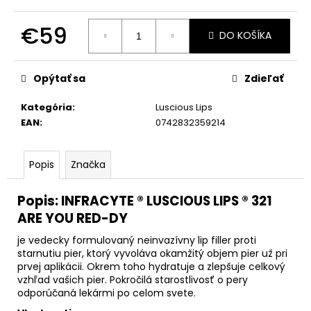
č
a
€59
m
DO KOŠÍKA
e
Jednotková
cena:
Opýtať sa
Zdieľať
TRIPLE
LIPID
Kategória
:
Luscious Lips
RESTORE
EAN
:
0742832359214
2:4:2
48ML
€162
Popis
Značka
Popis: INFRACYTE ® LUSCIOUS LIPS ® 321
ARE YOU RED-DY
je vedecky formulovaný neinvazívny lip filler proti
starnutiu pier, ktorý vyvoláva okamžitý objem pier už pri
prvej aplikácii. Okrem toho hydratuje a zlepšuje celkový
vzhľad vašich pier. Pokročilá starostlivosť o pery
odporúčaná lekármi po celom svete.