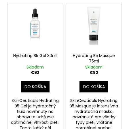
Hydrating B5 Gel 30ml
Hydrating B5 Masque
75ml
Skladom
Skladom
€92
€82
DO KOŠÍKA
DO KOŠÍKA
SkinCeuticals Hydrating
SkinCeuticals Hydrating
B5 Gel je hydratačný
B5 Masque je intenzívna
fluid navrhnutý na
hydratačná maska,
obnovu a udržanie
navrhnutá pre všetky
optimálnej vlhkosti pleti.
typy pleti, vrátane
Tento ľahký gél
normálnej, suchej,