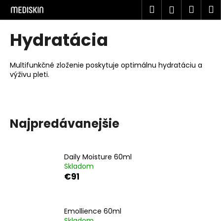
K
Prejsť
Hľadať
Náku
M
Prihlásen
na
o
obsah
Späť
Späť
košík
š
Hydratácia
í
Č
k
o
Multifunkčné zloženie poskytuje optimálnu hydratáciu a
výživu pleti.
p
o
t
r
Najpredávanejšie
e
b
u
Daily Moisture 60ml
Skladom
j
€91
e
t
e
Emollience 60ml
n
Skladom