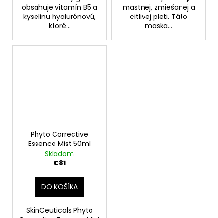
obsahuje vitamín B5 a
mastnej, zmiešanej a
kyselinu hyalurónovú,
citlivej pleti. Táto
ktoré...
maska...
Phyto Corrective
Essence Mist 50ml
Skladom
€81
DO KOŠÍKA
SkinCeuticals Phyto