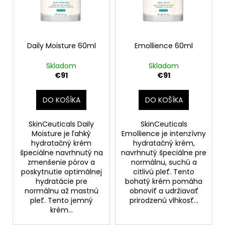
č
d
s
a
u
p
m
k
r
e
t
o
Daily Moisture 60ml
Emollience 60ml
o
d
P-
Skladom
Skladom
v
u
TIOX
€91
€91
30ML
k
€151
t
DO KOŠÍKA
DO KOŠÍKA
o
v
SkinCeuticals Daily
SkinCeuticals
Moisture je ľahký
Emollience je intenzívny
hydratačný krém
hydratačný krém,
špeciálne navrhnutý na
navrhnutý špeciálne pre
zmenšenie pórov a
normálnu, suchú a
poskytnutie optimálnej
citlivú pleť. Tento
hydratácie pre
bohatý krém pomáha
normálnu až mastnú
obnoviť a udržiavať
pleť. Tento jemný
prirodzenú vlhkosť...
krém...