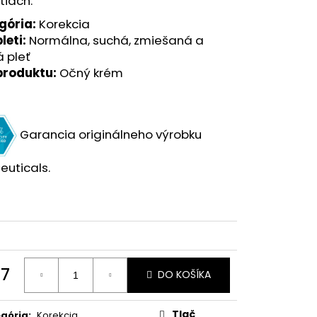
tiach.
gória:
Korekcia
leti:
Normálna, suchá, zmiešaná a
á pleť
produktu:
Očný krém
Garancia originálneho výrobku
euticals.
17
DO KOŠÍKA
otková
:
Tlač
gória
:
Korekcia