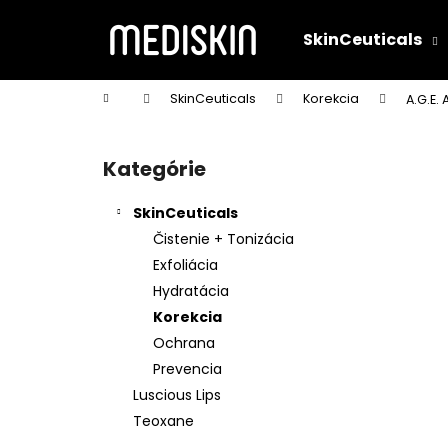
K
Prejsť
na
o
SkinCeuticals
obsah
Späť
Späť
š
do
do
í
Domov
SkinCeuticals
Korekcia
A.G.E.
k
obchodu
obchodu
B
o
Kategórie
Preskočiť
č
kategórie
n
SkinCeuticals
ý
Čistenie + Tonizácia
p
Exfoliácia
a
Hydratácia
n
Korekcia
e
Ochrana
l
Prevencia
Luscious Lips
Teoxane
C E FERULIC® 30ML