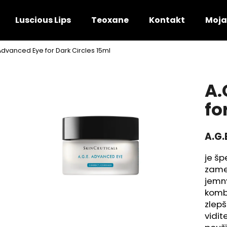
Luscious Lips
Teoxane
Kontakt
Moja
 Advanced Eye for Dark Circles 15ml
Čo potrebujete nájsť?
A.
HĽADAŤ
fo
A.G.
Odporúčame
je šp
zame
jemný
kombi
zlepš
vidit
P-TIOX 30ML
TRIPLE LIPID RES