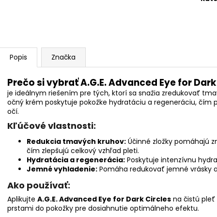
Popis
Značka
Prečo si vybrať A.G.E. Advanced Eye for Dark
je ideálnym riešením pre tých, ktorí sa snažia zredukovať tm
očný krém poskytuje pokožke hydratáciu a regeneráciu, čím p
očí.
Kľúčové vlastnosti:
Redukcia tmavých kruhov:
Účinné zložky pomáhajú z
čím zlepšujú celkový vzhľad pleti.
Hydratácia a regenerácia:
Poskytuje intenzívnu hydra
Jemné vyhladenie:
Pomáha redukovať jemné vrásky a 
Ako používať:
Aplikujte
A.G.E. Advanced Eye for Dark Circles
na čistú pleť
prstami do pokožky pre dosiahnutie optimálneho efektu.