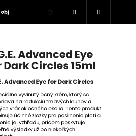
Hľadať
Prihlásenie
Nákupný
 objednávka
košík
G.E. Advanced Eye
r Dark Circles 15ml
E. Advanced Eye for Dark Circles
eciálne vyvinutý očný krém, ktorý sa
riava na redukciu tmavých kruhov a
ch vrások očného okolia. Tento produkt
nuje účinné zložky pre posilnenie pleti a
enie jej vzhľadu, pričom poskytuje
eľné výsledky už po niekoľkých
TORE 2:4:2 48ML