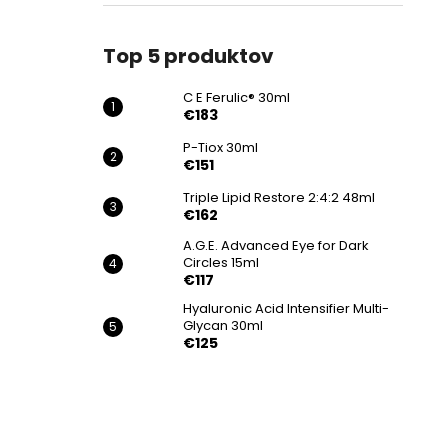
€183
Top 5 produktov
C E Ferulic® 30ml
€183
P-Tiox 30ml
€151
Triple Lipid Restore 2:4:2 48ml
€162
A.G.E. Advanced Eye for Dark
Circles 15ml
€117
Hyaluronic Acid Intensifier Multi-
Glycan 30ml
€125