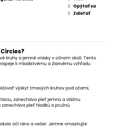
Opýtať sa
Zdieľať
 Circles?
avé kruhy a jemné vrásky v očnom okolí. Tento
rispeje k mladistvému a žiarivému vzhľadu
nižovať výskyt tmavých kruhov pod očami,
táciu, zanecháva pleť jemnú a vláčnu.
zanecháva pleť hladkú a pružnú.
 okolo očí ráno a večer. Jemne vmasírujte