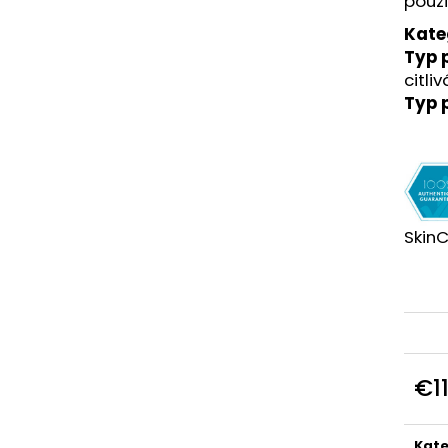
použi
€151
€162
Kate
Typ p
citliv
Typ 
SkinC
€1
Jedn
cena
Kate