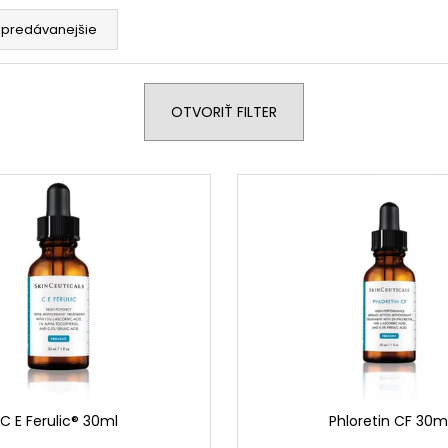
€151
€162
jpredávanejšie
OTVORIŤ FILTER
C E Ferulic® 30ml
Phloretin CF 30m