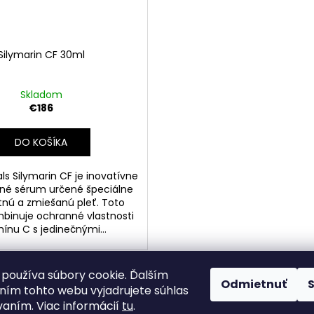
Silymarin CF 30ml
Skladom
€186
DO KOŠÍKA
ls Silymarin CF je inovatívne
čné sérum určené špeciálne
nú a zmiešanú pleť. Toto
binuje ochranné vlastnosti
ínu C s jedinečnými...
používa súbory cookie. Ďalším
6
položiek celkom
Odmietnuť
O
ím tohto webu vyjadrujete súhlas
v
vaním. Viac informácií
tu
.