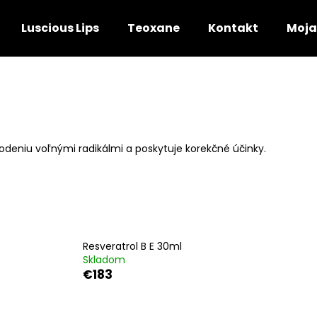
Luscious Lips
Teoxane
Kontakt
Moja
Čo potrebujete nájsť?
HĽADAŤ
škodeniu voľnými radikálmi a poskytuje korekčné účinky.
Odporúčame
Resveratrol B E 30ml
Skladom
€183
P-TIOX 30ML
TRIPLE LIPID RES