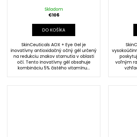
t
o
Skladom
€106
v
DO KOŠÍKA
SkinCeuticals AOX + Eye Gel je
SkinC
inovatívny antioxidačný očný gél určený
vysokoúčinn
na redukciu znakov starnutia v oblasti
poskytuj
očí. Tento inovatívny gél obsahuje
voľným ra
kombináciu 5% čistého vitamínu...
vzhľad