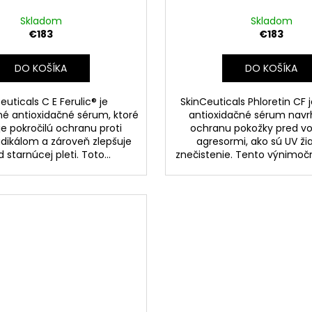
Skladom
Skladom
€183
€183
DO KOŠÍKA
DO KOŠÍKA
euticals C E Ferulic® je
SkinCeuticals Phloretin CF j
é antioxidačné sérum, ktoré
antioxidačné sérum navr
e pokročilú ochranu proti
ochranu pokožky pred vo
dikálom a zároveň zlepšuje
agresormi, ako sú UV ži
 starnúcej pleti. Toto...
znečistenie. Tento výnimočn