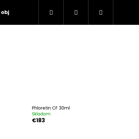
Hľadať
Prihlásenie
Nákupný
 objednávka
košík
Phloretin CF 30ml
Skladom
€183
TORE 2:4:2 48ML