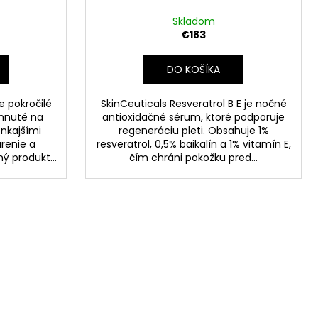
Skladom
€183
DO KOŠÍKA
e pokročilé
SkinCeuticals Resveratrol B E je nočné
hnuté na
antioxidačné sérum, ktoré podporuje
nkajšími
regeneráciu pleti. Obsahuje 1%
arenie a
resveratrol, 0,5% baikalín a 1% vitamín E,
ý produkt...
čím chráni pokožku pred...