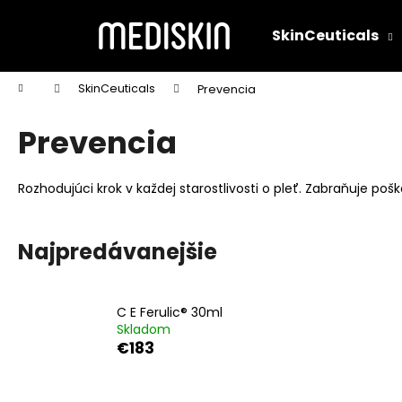
K
Prejsť
na
o
SkinCeuticals
obsah
Späť
Späť
š
do
do
í
Domov
SkinCeuticals
Prevencia
k
obchodu
obchodu
Prevencia
Rozhodujúci krok v každej starostlivosti o pleť. Zabraňuje po
Najpredávanejšie
C E Ferulic® 30ml
Skladom
€183
C E FERULIC® 30ML