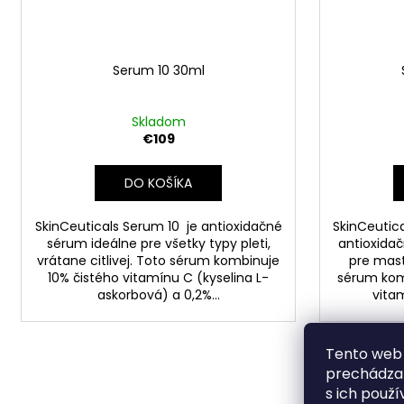
Serum 10 30ml
Skladom
€109
DO KOŠÍKA
SkinCeuticals Serum 10 je antioxidačné
SkinCeutica
sérum ideálne pre všetky typy pleti,
antioxida
vrátane citlivej. Toto sérum kombinuje
pre mast
10% čistého vitamínu C (kyselina L-
sérum kom
askorbová) a 0,2%...
vitam
Tento web 
prechádzan
s ich použí