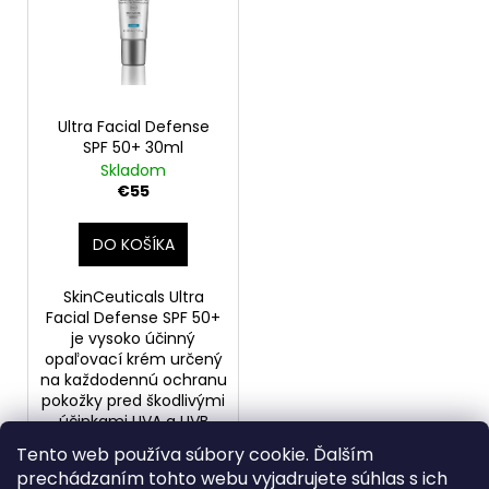
Ultra Facial Defense
SPF 50+ 30ml
Skladom
€55
DO KOŠÍKA
SkinCeuticals Ultra
Facial Defense SPF 50+
je vysoko účinný
opaľovací krém určený
na každodennú ochranu
pokožky pred škodlivými
účinkami UVA a UVB
žiarenia. Tento krém...
Tento web používa súbory cookie. Ďalším
prechádzaním tohto webu vyjadrujete súhlas s ich