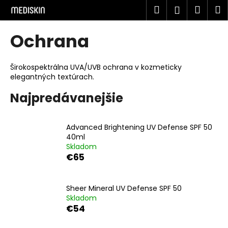
K
Prejsť
Hľadať
Náku
M
Prihlásen
na
o
obsah
Späť
Späť
košík
š
Ochrana
í
Č
k
o
Širokospektrálna UVA/UVB ochrana v kozmeticky
elegantných textúrach.
p
o
Najpredávanejšie
t
r
Advanced Brightening UV Defense SPF 50
e
40ml
b
Skladom
€65
u
j
e
Sheer Mineral UV Defense SPF 50
Skladom
t
€54
e
n