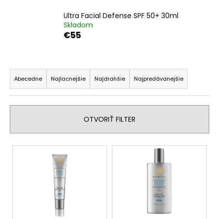
á
Ultra Facial Defense SPF 50+ 30ml
j
Skladom
€55
s
ť
?
R
a
Abecedne
Najlacnejšie
Najdrahšie
Najpredávanejšie
d
e
HĽADAŤ
n
OTVORIŤ FILTER
i
e
V
p
O
ý
d
r
p
p
o
i
o
d
s
r
u
ú
p