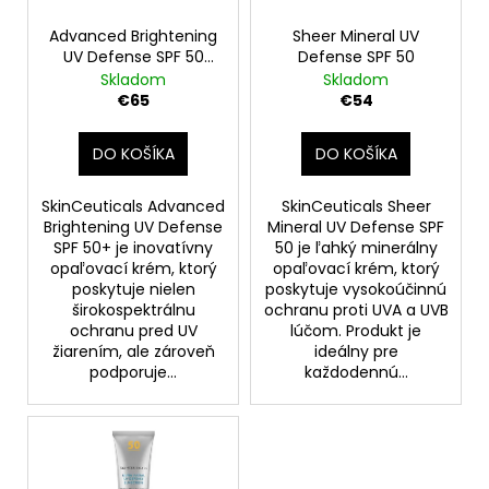
k
č
r
a
t
o
Advanced Brightening
Sheer Mineral UV
m
o
UV Defense SPF 50
Defense SPF 50
d
e
40ml
Skladom
Skladom
v
u
€65
€54
k
HYALURONIC
t
DO KOŠÍKA
DO KOŠÍKA
ACID
INTENSIFIER
o
MULTI-
v
SkinCeuticals Advanced
SkinCeuticals Sheer
GLYCAN
Brightening UV Defense
Mineral UV Defense SPF
30ML
SPF 50+ je inovatívny
50 je ľahký minerálny
€125
opaľovací krém, ktorý
opaľovací krém, ktorý
poskytuje nielen
poskytuje vysokoúčinnú
širokospektrálnu
ochranu proti UVA a UVB
ochranu pred UV
lúčom. Produkt je
žiarením, ale zároveň
ideálny pre
podporuje...
každodennú...