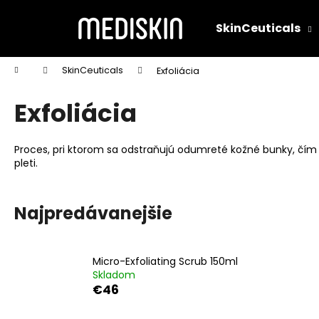
K
Prejsť
na
o
SkinCeuticals
obsah
Späť
Späť
š
do
do
í
Domov
SkinCeuticals
Exfoliácia
k
obchodu
obchodu
Exfoliácia
Proces, pri ktorom sa odstraňujú odumreté kožné bunky, čím sa
pleti.
Najpredávanejšie
Micro-Exfoliating Scrub 150ml
Skladom
€46
C E FERULIC® 30ML