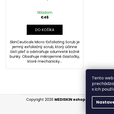
k
t
o
Skladom
€46
v
DO KOŠÍKA
SkinCeuticals Micro-Exfoliating Scrub je
jemný exfoliačný scrub, ktorý účinne
čistí pleť a odstraňuje odumreté kožné
bunky. Obsahuje mikrojemné čiastočky,
ktoré mechanicky...
Tento web 
prechádzan
s ich použí
Z
Copyright 2026
MEDISKIN eshop
. Všetky práva 
Nastave
á
p