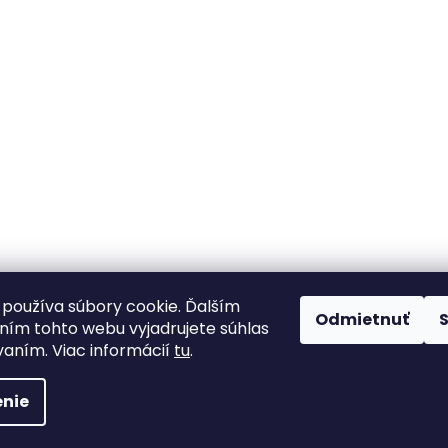
používa súbory cookie. Ďalším
1
položiek celkom
Odmietnuť
O
ím tohto webu vyjadrujete súhlas
v
vaním. Viac informácií
tu
.
l
á
vyhradené.
nie
d
a