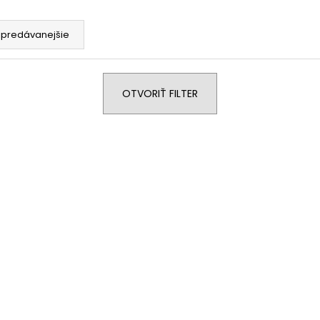
€151
€162
jpredávanejšie
OTVORIŤ FILTER