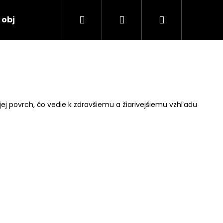
Hľadať
Prihlásenie
Nákupný
 objednávka
košík
jej povrch, čo vedie k zdravšiemu a žiarivejšiemu vzhľadu
TORE 2:4:2 48ML