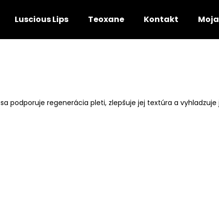
Luscious Lips
Teoxane
Kontakt
Moja
Čo potrebujete nájsť?
HĽADAŤ
 podporuje regenerácia pleti, zlepšuje jej textúra a vyhladzuje 
Odporúčame
P-TIOX 30ML
TRIPLE LIPID RES