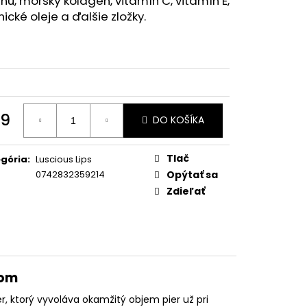
inu, morský kolagén, vitamín C, vitamín E,
ické oleje a ďalšie zložky.
9
DO KOŠÍKA
otková
:
Tlač
gória
:
Luscious Lips
0742832359214
Opýtať sa
Zdieľať
som
er, ktorý vyvoláva okamžitý objem pier už pri