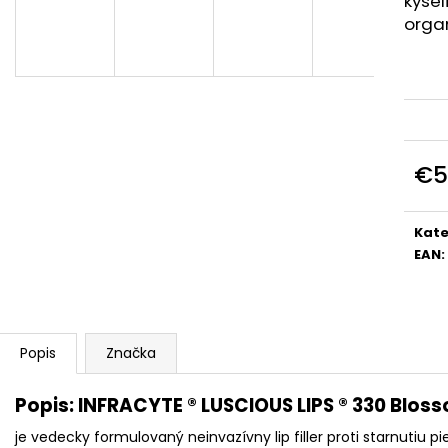
kysel
€151
€162
organ
€5
Jedn
cena
Kate
EAN
:
Popis
Značka
Popis: INFRACYTE ® LUSCIOUS LIPS ® 330 Blos
je vedecky formulovaný neinvazívny lip filler proti starnutiu pi