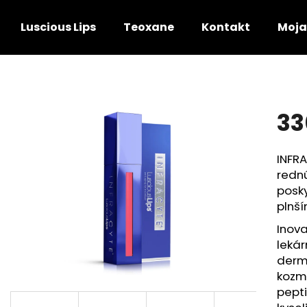
Luscious Lips
Teoxane
Kontakt
Moja
Čo potrebujete nájsť?
33
HĽADAŤ
INFRA
redn
Odporúčame
posky
plnš
Inova
leká
derm
kozm
pept
P-TIOX 30ML
TRIPLE LIPID RES