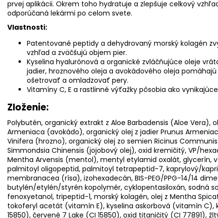
prvej aplikácii. Okrem toho hydratuje a zlepšuje celkový vzhľad 
odporúčaná lekármi po celom svete.
Vlastnosti:
Patentované peptidy a dehydrovaný morský kolagén zvy
vzhľad a zväčšujú objem pier.
Kyselina hyalurónová a organické zvláčňujúce oleje vrát
jadier, hroznového oleja a avokádového oleja pomáhajú 
ošetrovať a omladzovať pery.
Vitamíny C, E a rastlinné výťažky pôsobia ako vynikajúce
Zloženie:
Polybutén, organický extrakt z Aloe Barbadensis (Aloe Vera), ok
Armeniaca (avokádo), organický olej z jadier Prunus Armeniac
Vinifera (hrozno), organický olej zo semien Ricinus Communis (
Simmondsia Chinensis (jojobový olej), oxid kremičitý, VP/hexa
Mentha Arvensis (mentol), mentyl etylamid oxalát, glycerín, v
palmitoyl oligopeptid, palmitoyl tetrapeptid-7, kaprylový/kapric
membranacea (rísa), izohexadecán, BIS-PEG/PPG-14/14 dimet
butylén/etylén/styrén kopolymér, cyklopentasiloxán, sodná s
fenoxyetanol, tripeptid-1, morský kolagén, olej z Mentha Spica
tokoferyl acetát (vitamín E), kyselina askorbová (vitamín C), 
15850), červené 7 Lake (CI 15850), oxid titaničitý (CI 77891), žl