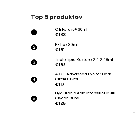
€183
Top 5 produktov
C E Ferulic® 30ml
€183
P-Tiox 30ml
€151
Triple Lipid Restore 2:4:2 48ml
€162
A.G.E. Advanced Eye for Dark
Circles 15ml
€117
Hyaluronic Acid Intensifier Multi-
Glycan 30ml
€125