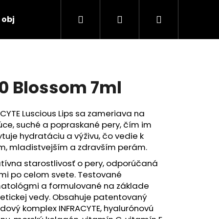
Hľadať
Prihlásenie
Nákupný
 objednávka
košík
0 Blossom 7ml
CYTE Luscious Lips sa zameriava na
úce, suché a popraskané pery, čím im
tuje hydratáciu a výživu, čo vedie k
ím, mladistvejším a zdravším perám.
tívna starostlivosť o pery, odporúčaná
rmi po celom svete. Testované
atológmi a formulované na základe
etickej vedy. Obsahuje patentovaný
idový komplex INFRACYTE, hyalurónovú
TORE 2:4:2 48ML