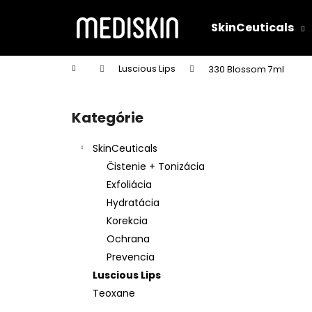
K
Prejsť
na
o
SkinCeuticals
obsah
Späť
Späť
š
do
do
í
Domov
Luscious Lips
330 Blossom 7ml
k
obchodu
obchodu
B
o
Kategórie
Preskočiť
č
kategórie
n
SkinCeuticals
ý
Čistenie + Tonizácia
p
Exfoliácia
a
Hydratácia
n
Korekcia
e
Ochrana
l
Prevencia
Luscious Lips
Teoxane
C E FERULIC® 30ML