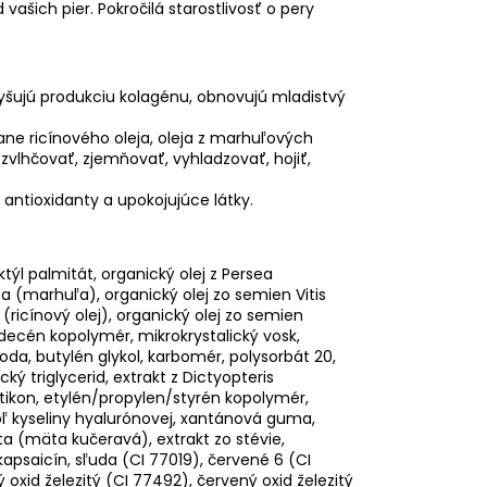
vašich pier. Pokročilá starostlivosť o pery
šujú produkciu kolagénu, obnovujú mladistvý
ane ricínového oleja, oleja z marhuľových
zvlhčovať, zjemňovať, vyhladzovať, hojiť,
 antioxidanty a upokojujúce látky.
týl palmitát, organický olej z Persea
a (marhuľa), organický olej zo semien Vitis
ricínový olej), organický olej zo semien
decén kopolymér, mikrokrystalický vosk,
oda, butylén glykol, karbomér, polysorbát 20,
ký triglycerid, extrakt z Dictyopteris
ikon, etylén/propylen/styrén kopolymér,
oľ kyseliny hyalurónovej, xantánová guma,
ta (mäta kučeravá), extrakt zo stévie,
kapsaicín, sľuda (CI 77019), červené 6 (CI
tý oxid železitý (CI 77492), červený oxid železitý