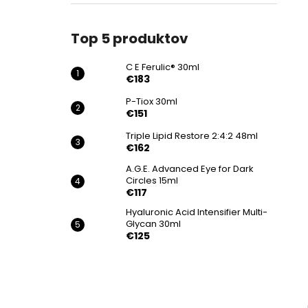
€183
Top 5 produktov
C E Ferulic® 30ml
€183
P-Tiox 30ml
€151
Triple Lipid Restore 2:4:2 48ml
€162
A.G.E. Advanced Eye for Dark
Circles 15ml
€117
Hyaluronic Acid Intensifier Multi-
Glycan 30ml
€125