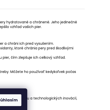
e pery hydratované a chránené. Jeho jedinečné
pšilo vzhľad vašich pier.
r a chráni ich pred vysušením.
idanty, ktoré chránia pery pred škodlivými
 pier, čím zlepšuje ich celkový vzhľad.
potreby. Môžete ho používať kedykoľvek počas
vedeckého výskumu a technologických inovácií,
Súhlasím
osť o pery.