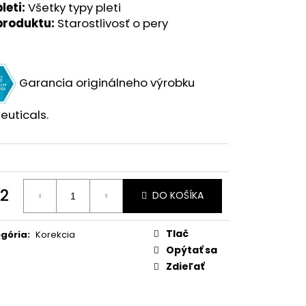
leti:
Všetky typy pleti
produktu:
Starostlivosť o pery
Garancia originálneho výrobku
euticals.
2
DO KOŠÍKA
otková
:
Tlač
gória
:
Korekcia
Opýtať sa
Zdieľať