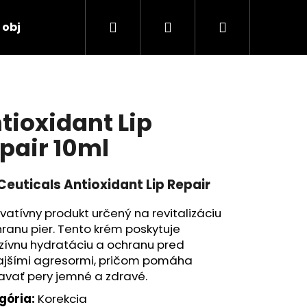
Hľadať
Prihlásenie
Nákupný
 objednávka
košík
tioxidant Lip
pair 10ml
Ceuticals Antioxidant Lip Repair
ovatívny produkt určený na revitalizáciu
ranu pier. Tento krém poskytuje
zívnu hydratáciu a ochranu pred
ajšími agresormi, pričom pomáha
avať pery jemné a zdravé.
TORE 2:4:2 48ML
gória:
Korekcia