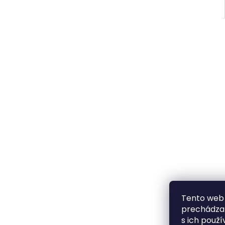
Tento web 
prechádzan
s ich použí