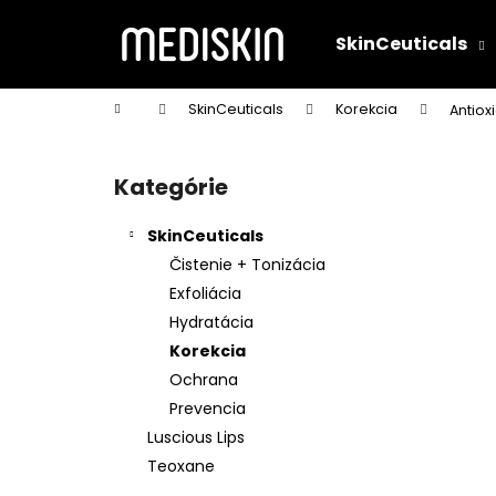
K
Prejsť
na
o
SkinCeuticals
obsah
Späť
Späť
š
do
do
í
Domov
SkinCeuticals
Korekcia
Antiox
k
obchodu
obchodu
B
o
Kategórie
Preskočiť
č
kategórie
n
SkinCeuticals
ý
Čistenie + Tonizácia
p
Exfoliácia
a
Hydratácia
n
Korekcia
e
Ochrana
l
Prevencia
Luscious Lips
Teoxane
C E FERULIC® 30ML