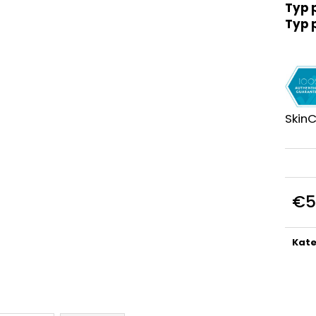
Typ p
€151
€162
Typ 
SkinC
€5
Jedn
cena
Kate