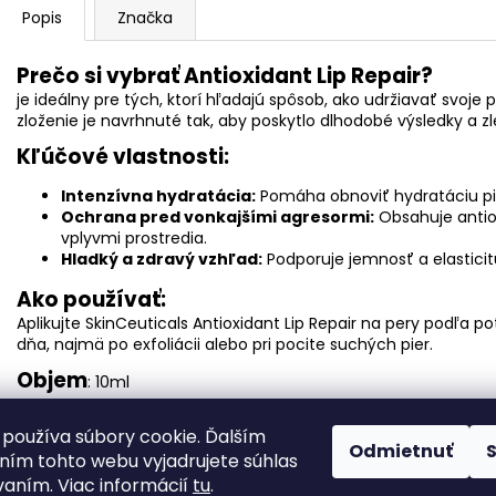
Popis
Značka
Prečo si vybrať Antioxidant Lip Repair?
je ideálny pre tých, ktorí hľadajú spôsob, ako udržiavať svoj
zloženie je navrhnuté tak, aby poskytlo dlhodobé výsledky a zle
Kľúčové vlastnosti:
Intenzívna hydratácia:
Pomáha obnoviť hydratáciu pie
Ochrana pred vonkajšími agresormi:
Obsahuje antiox
vplyvmi prostredia.
Hladký a zdravý vzhľad:
Podporuje jemnosť a elasticitu
Ako používať:
Aplikujte SkinCeuticals Antioxidant Lip Repair na pery podľa 
dňa, najmä po exfoliácii alebo pri pocite suchých pier.
Objem
: 10ml
Zloženie:
Založené na vede
používa súbory cookie. Ďalším
SkinCeuticals Antioxidant Lip Repair je vyvinutý na základe 
Odmietnuť
ím tohto webu vyjadrujete súhlas
čím zabezpečuje efektívne a bezpečné zloženie pre starostliv
vaním. Viac informácií
tu
.