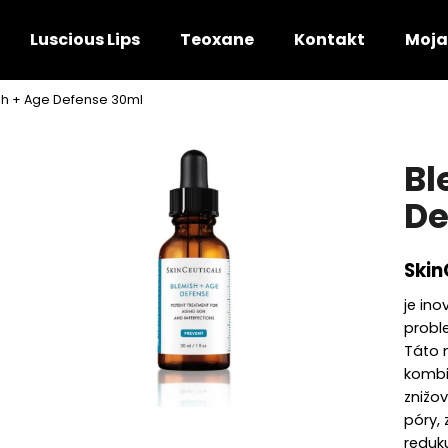
Luscious Lips
Teoxane
Kontakt
Moja
sh + Age Defense 30ml
Čo potrebujete nájsť?
Bl
HĽADAŤ
De
Skin
Odporúčame
je ino
proble
Táto 
kombi
znižo
póry,
P-TIOX 30ML
TRIPLE LIPID RES
reduk