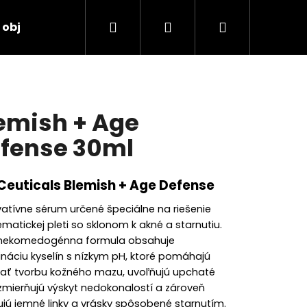
Hľadať
Prihlásenie
Nákupný
 objednávka
košík
emish + Age
fense 30ml
Ceuticals Blemish + Age Defense
vatívne sérum určené špeciálne na riešenie
matickej pleti so sklonom k akné a starnutiu.
nekomedogénna formula obsahuje
náciu kyselín s nízkym pH, ktoré pomáhajú
vať tvorbu kožného mazu, uvoľňujú upchaté
 zmierňujú výskyt nedokonalostí a zároveň
TORE 2:4:2 48ML
ujú jemné linky a vrásky spôsobené starnutím.