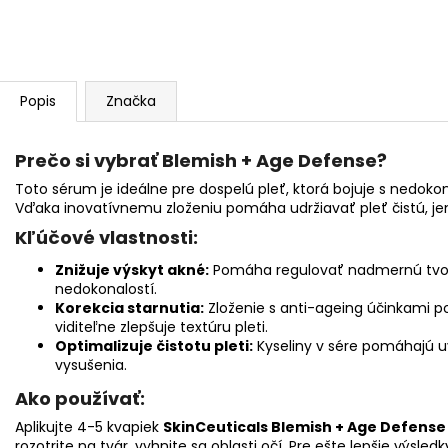
Popis
Značka
Prečo si vybrať Blemish + Age Defense?
Toto sérum je ideálne pre dospelú pleť, ktorá bojuje s nedok
Vďaka inovatívnemu zloženiu pomáha udržiavať pleť čistú, je
Kľúčové vlastnosti:
Znižuje výskyt akné:
Pomáha regulovať nadmernú tvor
nedokonalostí.
Korekcia starnutia:
Zloženie s anti-ageing účinkami p
viditeľne zlepšuje textúru pleti.
Optimalizuje čistotu pleti:
Kyseliny v sére pomáhajú uvo
vysušenia.
Ako používať:
Aplikujte 4-5 kvapiek
SkinCeuticals Blemish + Age Defense
rozotrite na tvár, vyhnite sa oblasti očí. Pre ešte lepšie výs