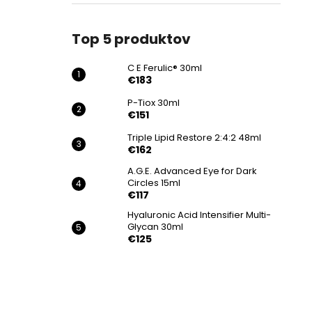
€183
Top 5 produktov
C E Ferulic® 30ml
€183
P-Tiox 30ml
€151
Triple Lipid Restore 2:4:2 48ml
€162
A.G.E. Advanced Eye for Dark
Circles 15ml
€117
Hyaluronic Acid Intensifier Multi-
Glycan 30ml
€125