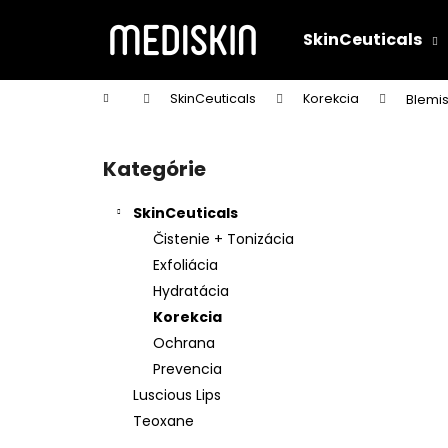
K
Prejsť
na
o
SkinCeuticals
obsah
Späť
Späť
š
do
do
í
Domov
SkinCeuticals
Korekcia
Blemi
k
obchodu
obchodu
B
o
Kategórie
Preskočiť
č
kategórie
n
SkinCeuticals
ý
Čistenie + Tonizácia
p
Exfoliácia
a
Hydratácia
n
Korekcia
e
Ochrana
l
Prevencia
Luscious Lips
Teoxane
C E FERULIC® 30ML