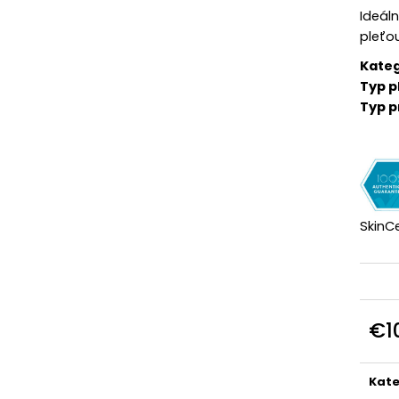
€151
€162
Ideál
pleťo
Kateg
Typ pl
Typ p
SkinCe
€1
Jedn
cena
Kate