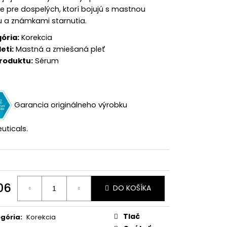
ne pre dospelých, ktorí bojujú s mastnou
u a známkami starnutia.
ória:
Korekcia
eti:
Mastná a zmiešaná pleť
roduktu:
Sérum
Garancia originálneho výrobku
uticals.
06
DO KOŠÍKA
otková
:
Tlač
gória
:
Korekcia