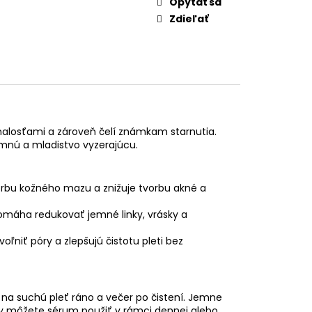
Opýtať sa
Zdieľať
onalosťami a zároveň čelí známkam starnutia.
mnú a mladistvo vyzerajúcu.
bu kožného mazu a znižuje tvorbu akné a
omáha redukovať jemné linky, vrásky a
ľniť póry a zlepšujú čistotu pleti bez
na suchú pleť ráno a večer po čistení. Jemne
ledky môžete sérum použiť v rámci dennej alebo