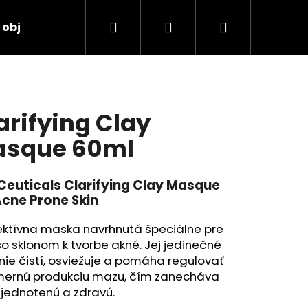
Hľadať
Prihlásenie
Nákupný
 objednávka
košík
arifying Clay
sque 60ml
Ceuticals Clarifying Clay Masque
Acne Prone Skin
ektívna maska navrhnutá špeciálne pre
so sklonom k tvorbe akné. Jej jedinečné
nie čistí, osviežuje a pomáha regulovať
ernú produkciu mazu, čím zanecháva
zjednotenú a zdravú.
TORE 2:4:2 48ML