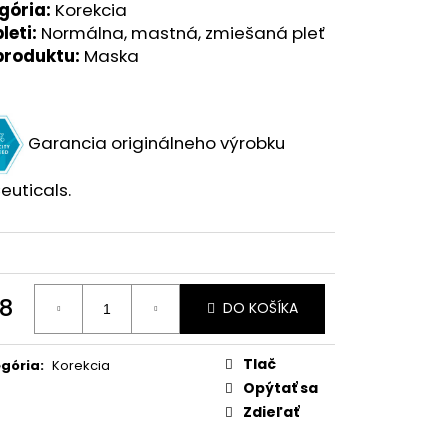
gória:
Korekcia
leti:
Normálna, mastná, zmiešaná pleť
produktu:
Maska
Garancia originálneho výrobku
euticals.
8
DO KOŠÍKA
otková
:
Tlač
gória
:
Korekcia
Opýtať sa
Zdieľať