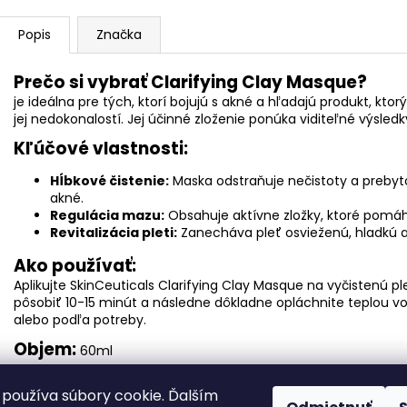
Popis
Značka
Prečo si vybrať Clarifying Clay Masque?
je ideálna pre tých, ktorí bojujú s akné a hľadajú produkt, kt
jej
nedokonalostí. Jej účinné zloženie ponúka viditeľné výsledky 
Kľúčové vlastnosti:
Hĺbkové čistenie:
Maska odstraňuje nečistoty a preby
akné.
Regulácia mazu:
Obsahuje aktívne zložky, ktoré pomá
Revitalizácia pleti:
Zanecháva pleť osvieženú, hladkú 
Ako používať:
Aplikujte SkinCeuticals Clarifying Clay Masque na vyčistenú ple
pôsobiť 10-15 minút a následne dôkladne opláchnite teplou v
alebo podľa potreby.
Objem
:
60ml
Zloženie:
Založené na vede
používa súbory cookie. Ďalším
SkinCeuticals Clarifying Clay Masque je vyvinutá na základ