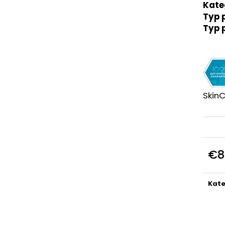
Kate
€151
€162
Typ p
Typ 
SkinC
€8
Jedn
cena
Kate