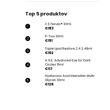
€183
Top 5 produktov
C E Ferulic® 30ml
€183
P-Tiox 30ml
€151
Triple Lipid Restore 2:4:2 48ml
€162
A.G.E. Advanced Eye for Dark
Circles 15ml
€117
Hyaluronic Acid Intensifier Multi-
Glycan 30ml
€125