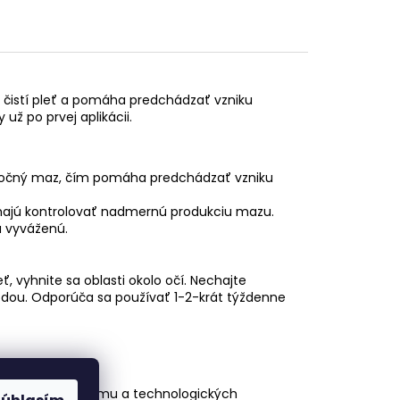
orý čistí pleť a pomáha predchádzať vzniku
už po prvej aplikácii.
točný maz, čím pomáha predchádzať vzniku
hajú kontrolovať nadmernú produkciu mazu.
a vyváženú.
ť, vyhnite sa oblasti okolo očí. Nechajte
odou. Odporúča sa používať 1-2-krát týždenne
e vedeckého výskumu a technologických