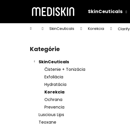
K
Prejsť
na
o
SkinCeuticals
obsah
Späť
Späť
š
do
do
í
Domov
SkinCeuticals
Korekcia
Clarif
k
obchodu
obchodu
B
o
Kategórie
Preskočiť
č
kategórie
n
SkinCeuticals
ý
Čistenie + Tonizácia
p
Exfoliácia
a
Hydratácia
n
Korekcia
e
Ochrana
l
Prevencia
Luscious Lips
Teoxane
C E FERULIC® 30ML