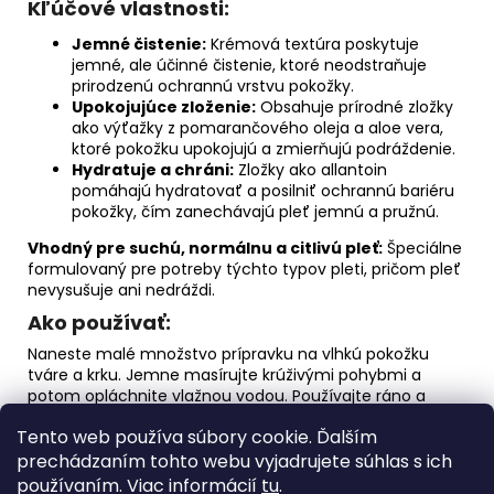
Kľúčové vlastnosti:
Jemné čistenie:
Krémová textúra poskytuje
jemné, ale účinné čistenie, ktoré neodstraňuje
prirodzenú ochrannú vrstvu pokožky.
Upokojujúce zloženie:
Obsahuje prírodné zložky
ako výťažky z pomarančového oleja a aloe vera,
ktoré pokožku upokojujú a zmierňujú podráždenie.
Hydratuje a chráni:
Zložky ako allantoin
pomáhajú hydratovať a posilniť ochrannú bariéru
pokožky, čím zanechávajú pleť jemnú a pružnú.
Vhodný pre suchú, normálnu a citlivú pleť:
Špeciálne
formulovaný pre potreby týchto typov pleti, pričom pleť
nevysušuje ani nedráždi.
Ako používať:
Naneste malé množstvo prípravku na vlhkú pokožku
tváre a krku. Jemne masírujte krúživými pohybmi a
potom opláchnite vlažnou vodou. Používajte ráno a
večer ako prvý krok vašej dennej starostlivosti o pleť.
Tento web používa súbory cookie. Ďalším
Objem:
190ml
prechádzaním tohto webu vyjadrujete súhlas s ich
používaním. Viac informácií
tu
.
Zloženie:
Založené na vede.