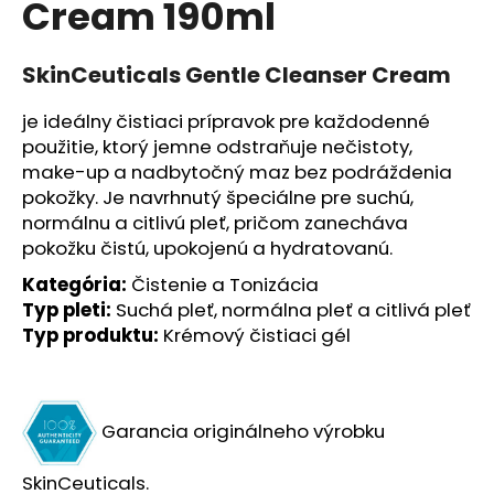
Cream 190ml
á
j
SkinCeuticals Gentle Cleanser Cream
s
ť
je ideálny čistiaci prípravok pre každodenné
?
použitie, ktorý jemne odstraňuje nečistoty,
make-up a nadbytočný maz bez podráždenia
pokožky. Je navrhnutý špeciálne pre suchú,
normálnu a citlivú pleť, pričom zanecháva
pokožku čistú, upokojenú a hydratovanú.
HĽADAŤ
Kategória:
Čistenie a Tonizácia
Typ pleti:
Suchá pleť, normálna pleť a citlivá pleť
Typ produktu:
Krémový čistiaci gél
O
d
p
o
Garancia originálneho výrobku
r
ú
SkinCeuticals.