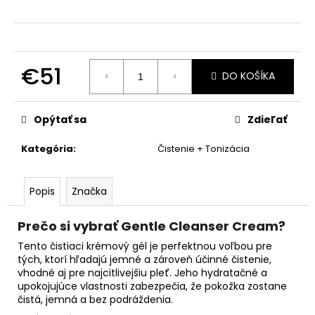
č
a
m
e
€51
DO KOŠÍKA
A.G.E.
Jednotková
ADVANCED
cena:
EYE
Opýtať sa
Zdieľať
FOR
DARK
CIRCLES
Kategória
:
Čistenie + Tonizácia
15ML
€117
Popis
Značka
Prečo si vybrať Gentle Cleanser Cream?
Tento čistiaci krémový gél je perfektnou voľbou pre
tých, ktorí hľadajú jemné a zároveň účinné čistenie,
vhodné aj pre najcitlivejšiu pleť. Jeho hydratačné a
upokojujúce vlastnosti zabezpečia, že pokožka zostane
čistá, jemná a bez podráždenia.