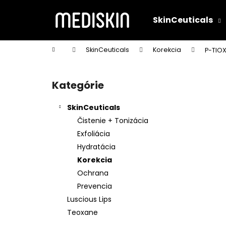
K
Prejsť
na
o
SkinCeuticals
obsah
Späť
Späť
š
do
do
í
Domov
SkinCeuticals
Korekcia
P-TIO
k
obchodu
obchodu
B
o
Kategórie
Preskočiť
č
kategórie
n
SkinCeuticals
ý
Čistenie + Tonizácia
p
Exfoliácia
a
Hydratácia
n
Korekcia
e
Ochrana
l
Prevencia
Luscious Lips
Teoxane
C E FERULIC® 30ML