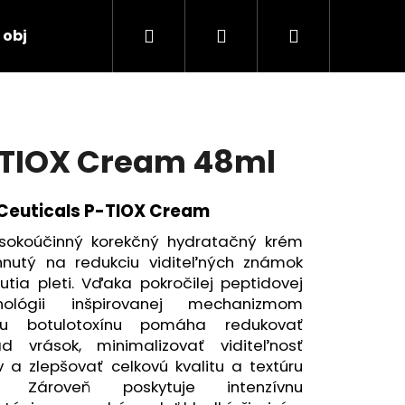
Hľadať
Prihlásenie
Nákupný
 objednávka
košík
TIOX Cream 48ml
Ceuticals P-TIOX Cream
ysokoúčinný korekčný hydratačný krém
hnutý na redukciu viditeľných známok
utia pleti. Vďaka pokročilej peptidovej
nológii inšpirovanej mechanizmom
ku botulotoxínu pomáha redukovať
ad vrások, minimalizovať viditeľnosť
v a zlepšovať celkovú kvalitu a textúru
i. Zároveň poskytuje intenzívnu
TORE 2:4:2 48ML