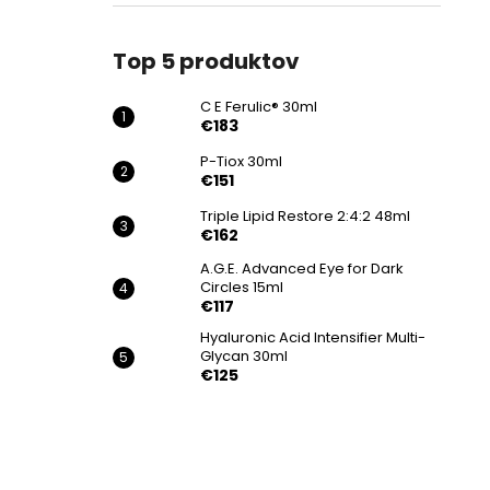
€183
Top 5 produktov
C E Ferulic® 30ml
€183
P-Tiox 30ml
€151
Triple Lipid Restore 2:4:2 48ml
€162
A.G.E. Advanced Eye for Dark
Circles 15ml
€117
Hyaluronic Acid Intensifier Multi-
Glycan 30ml
€125