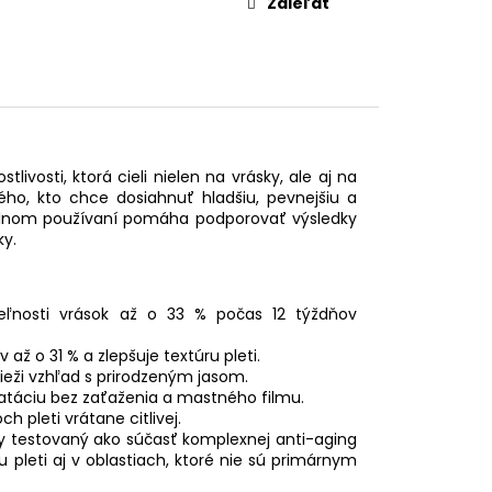
Zdieľať
vosti, ktorá cieli nielen na vrásky, ale aj na
dého, kto chce dosiahnuť hladšiu, pevnejšiu a
idelnom používaní pomáha podporovať výsledky
ky.
teľnosti vrások až o 33 % počas 12 týždňov
ž o 31 % a zlepšuje textúru pleti.
vieži vzhľad s prirodzeným jasom.
atáciu bez zaťaženia a mastného filmu.
 pleti vrátane citlivej.
ky testovaný ako súčasť komplexnej anti-aging
u pleti aj v oblastiach, ktoré nie sú primárnym