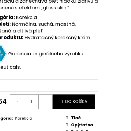
táciu a zanecháva pleť hladkú, žiarivú a
snenú s efektom „glass skin.“
gória:
Korekcia
leti:
Normálna, suchá, mastná,
aná a citlivá pleť
produktu:
Hydratačný korekčný krém
Garancia originálneho výrobku
euticals.
64
DO KOŠÍKA
otková
:
Tlač
gória
:
Korekcia
Opýtať sa