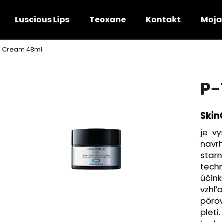
Luscious Lips
Teoxane
Kontakt
Moja
X Cream 48ml
Čo potrebujete nájsť?
P-
HĽADAŤ
Skin
je v
Odporúčame
navr
starn
tech
účin
vzhľ
póro
plet
P-TIOX 30ML
TRIPLE LIPID RES