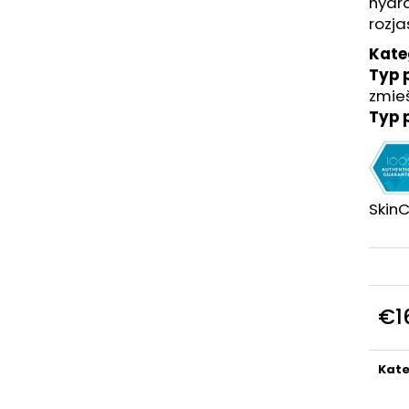
hydra
€151
€162
rozja
Kate
Typ p
zmieš
Typ 
SkinC
€1
Jedn
cena
Kate