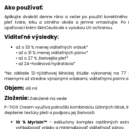
Ako používať:
Aplikujte dvakrát denne ráno a večer po použití korekčnéh
pleť tváre, krku a očného okolia a jemne vmasírujte. Po ra
opaľovací krém SkinCeuticals s vysokou UV ochranou.
Viditeľné výsledky:
až o 33 % menej viditeľných vrások*
• až o 31 % menej viditeľných pórov*
• až o 27 % žiarivejšia pleť*
• až 24-hodinová hydratácia*
*Na základe 12-týždňovej klinickej štúdie vykonanej na 
miernymi až stredne výraznými vráskami, viditeľnými pórmi a
Objem:
48 ml
Zloženie:
Založené na vede
P-TIOX Cream využíva pokročilú kombináciu účinných látok, kt
zlepšenie textúry pleti a podporu jej žiarivosti:
10 % Myrixin™
– exkluzívny komplex rastlinných ext
vyhladzovať vrásky a minimalizovať viditeľnosť pórov.