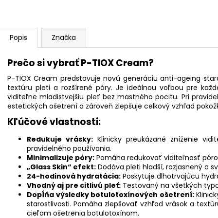
Popis
Značka
Prečo si vybrať P-TIOX Cream?
P-TIOX Cream predstavuje novú generáciu anti-ageing starostli
textúru pleti a rozšírené póry. Je ideálnou voľbou pre kaž
viditeľne mladistvejšiu pleť bez mastného pocitu. Pri prav
estetických ošetrení a zároveň zlepšuje celkový vzhľad pokož
Kľúčové vlastnosti:
Redukuje vrásky:
Klinicky preukázané zníženie vidi
pravidelného používania.
Minimalizuje póry:
Pomáha redukovať viditeľnosť pórov a
„Glass Skin“ efekt:
Dodáva pleti hladší, rozjasnený a s
24-hodinová hydratácia:
Poskytuje dlhotrvajúcu hydr
Vhodný aj pre citlivú pleť:
Testovaný na všetkých typoch
Dopĺňa výsledky botulotoxínových ošetrení:
Klinic
starostlivosti. Pomáha zlepšovať vzhľad vrások a textúr
cieľom ošetrenia botulotoxínom.