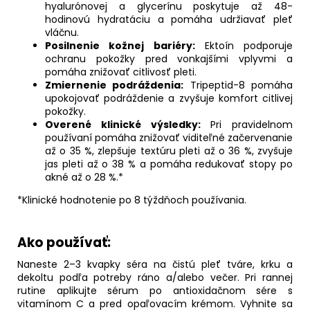
hyalurónovej a glycerínu poskytuje až 48-
hodinovú hydratáciu a pomáha udržiavať pleť
vláčnu.
Posilnenie kožnej bariéry:
Ektoín podporuje
ochranu pokožky pred vonkajšími vplyvmi a
pomáha znižovať citlivosť pleti.
Zmiernenie podráždenia:
Tripeptid-8 pomáha
upokojovať podráždenie a zvyšuje komfort citlivej
pokožky.
Overené klinické výsledky:
Pri pravidelnom
používaní pomáha znižovať viditeľné začervenanie
až o 35 %, zlepšuje textúru pleti až o 36 %, zvyšuje
jas pleti až o 38 % a pomáha redukovať stopy po
akné až o 28 %.*
*Klinické hodnotenie po 8 týždňoch používania.
Ako používať:
Naneste 2–3 kvapky séra na čistú pleť tváre, krku a
dekoltu podľa potreby ráno a/alebo večer. Pri rannej
rutine aplikujte sérum po antioxidačnom sére s
vitamínom C a pred opaľovacím krémom. Vyhnite sa