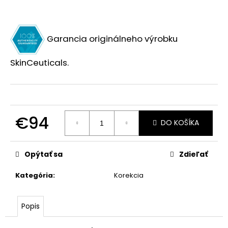
č
a
m
e
Garancia originálneho výrobku
SkinCeuticals.
P-
TIOX
30ML
€151
€94
DO KOŠÍKA
Jednotková
cena:
Opýtať sa
Zdieľať
Kategória
:
Korekcia
Popis