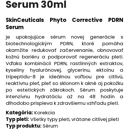
Serum 30ml
á
j
SkinCeuticals Phyto Corrective PDRN
s
Serum
ť
?
je upokojujúce sérum novej generácie s
biotechnologickým PDRN, ktoré pomáha
okamžite redukovať začervenanie, obnovovať
kožnú bariéru a podporovať regeneráciu pleti.
Vďaka kombinácii PDRN, rastlinných extraktov,
HĽADAŤ
kyseliny hyalurónovej, glycerínu, ektoínu a
tripeptidu-8 je ideálnou voľbou pre citlivú,
reaktívnu pleť, pleť so sklonom k akné aj pokožku
po estetických zákrokoch. Sérum poskytuje
O
intenzívnu hydratáciu až na 48 hodín a
d
dlhodobo prispieva k zdravšiemu vzhľadu pleti.
p
o
Kategória:
Korekcia
r
Typ pleti:
Všetky typy pleti, vrátane citlivej pleti
ú
Typ produktu:
Sérum