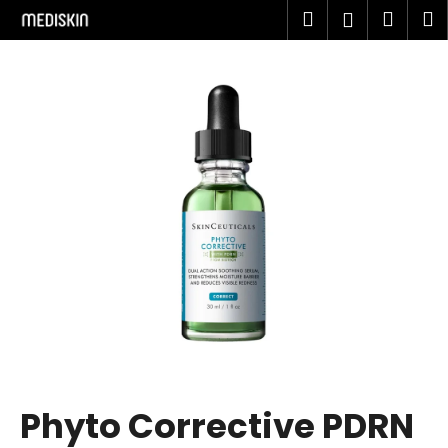
K
Prejsť
Hľadať
Náku
M
Prihlásen
na
o
obsah
Späť
Späť
košík
š
í
Č
k
o
p
o
t
r
e
b
u
j
e
t
Phyto Corrective PDRN
e
n