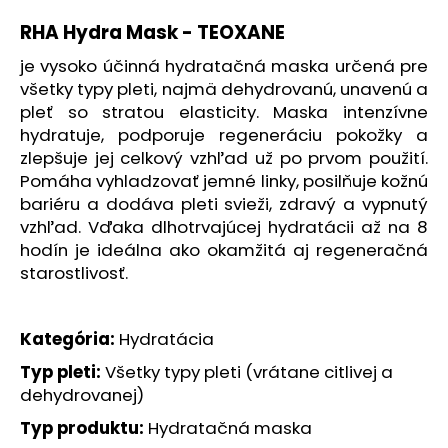
á
RHA Hydra Mask - TEOXANE
j
je vysoko účinná hydratačná maska určená pre
s
všetky typy pleti, najmä dehydrovanú, unavenú a
ť
pleť so stratou elasticity. Maska intenzívne
?
hydratuje, podporuje regeneráciu pokožky a
zlepšuje jej celkový vzhľad už po prvom použití.
Pomáha vyhladzovať jemné linky, posilňuje kožnú
bariéru a dodáva pleti svieži, zdravý a vypnutý
vzhľad. Vďaka dlhotrvajúcej hydratácii až na 8
HĽADAŤ
hodín je ideálna ako okamžitá aj regeneračná
starostlivosť.
O
Kategória:
Hydratácia
d
p
Typ pleti:
Všetky typy pleti (vrátane citlivej a
o
dehydrovanej)
r
ú
Typ produktu:
Hydratačná maska