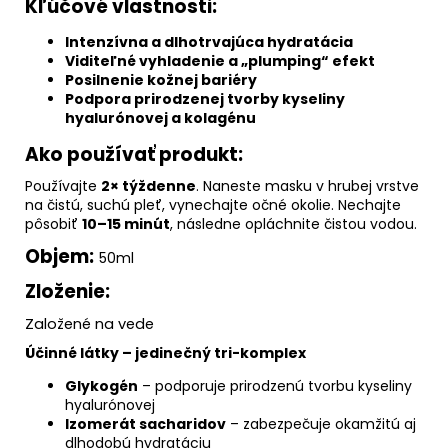
Kľúčové vlastnosti:
Intenzívna a dlhotrvajúca hydratácia
Viditeľné vyhladenie a „plumping“ efekt
Posilnenie kožnej bariéry
Podpora prirodzenej tvorby kyseliny
hyalurónovej a kolagénu
Ako používať produkt:
Používajte
2× týždenne
. Naneste masku v hrubej vrstve
na čistú, suchú pleť, vynechajte očné okolie. Nechajte
pôsobiť
10–15 minút
, následne opláchnite čistou vodou.
Objem:
50ml
Zloženie:
Založené na vede
Účinné látky – jedinečný tri-komplex
Glykogén
– podporuje prirodzenú tvorbu kyseliny
hyalurónovej
Izomerát sacharidov
– zabezpečuje okamžitú aj
dlhodobú hydratáciu