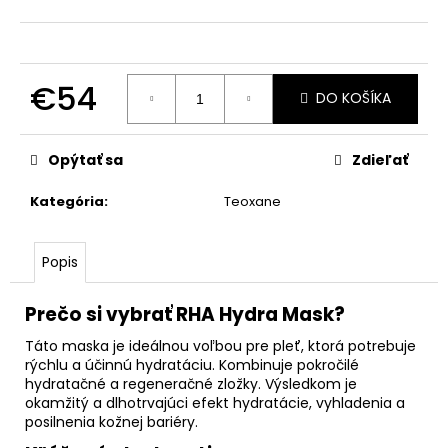
č
a
m
e
€54
DO KOŠÍKA
Jednotková
TRIPLE
cena:
LIPID
Opýtať sa
Zdieľať
RESTORE
2:4:2
48ML
Kategória
:
Teoxane
€162
Popis
Prečo si vybrať RHA Hydra Mask?
Táto maska je ideálnou voľbou pre pleť, ktorá potrebuje
rýchlu a účinnú hydratáciu. Kombinuje pokročilé
hydratačné a regeneračné zložky. Výsledkom je
okamžitý a dlhotrvajúci efekt hydratácie, vyhladenia a
posilnenia kožnej bariéry.